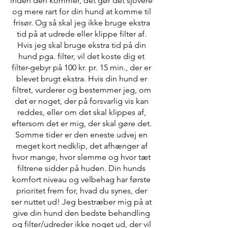
inden den kommer, det gør det sjovere
og mere rart for din hund at komme til
frisør. Og så skal jeg ikke bruge ekstra
tid på at udrede eller klippe filter af.
Hvis jeg skal bruge ekstra tid på din
hund pga. filter, vil det koste dig et
filter-gebyr på 100 kr. pr. 15 min., der er
blevet brugt ekstra. Hvis din hund er
filtret, vurderer og bestemmer jeg, om
det er noget, der på forsvarlig vis kan
reddes, eller om det skal klippes af,
eftersom det er mig, der skal gøre det.
Somme tider er den eneste udvej en
meget kort nedklip, det afhænger af
hvor mange, hvor slemme og hvor tæt
filtrene sidder på huden. Din hunds
komfort niveau og velbehag har første
prioritet frem for, hvad du synes, der
ser nuttet ud! Jeg bestræber mig på at
give din hund den bedste behandling
og filter/udreder ikke noget ud, der vil