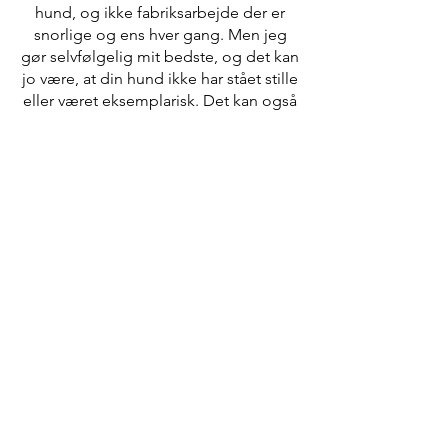
hund, og ikke fabriksarbejde der er
snorlige og ens hver gang. Men jeg
gør selvfølgelig mit bedste, og det kan
jo være, at din hund ikke har stået stille
eller været eksemplarisk. Det kan også
være, der er noget, du vil have klippet
anderledes. Du kan så blot informere
om dette næste gang, din hund
kommer, og jeg vil gøre mit bedste for
at opfylde dine ønsker, hvis det er
muligt.
Ny kunde
Er det første gang din hund skal
klippes i salonen, skal der udfyldes en
ny kunde formular.
Du kan printe og udfylde den på
forhånd, og tage den med når du